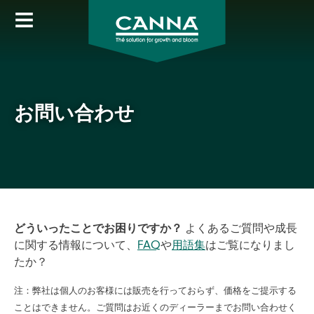
Skip
to
main
content
お問い合わせ
どういったことでお困りですか？
よくあるご質問や成長
に関する情報について、
FAQ
や
用語集
はご覧になりまし
たか？
注：弊社は個人のお客様には販売を行っておらず、価格をご提示する
ことはできません。ご質問はお近くのディーラーまでお問い合わせく