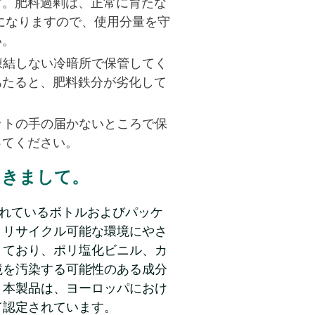
す。肥料過剰は、正常に育たな
になりますので、使用分量を守
い。
凍結しない冷暗所で保管してく
あたると、肥料鉄分が劣化して
ットの手の届かないところで保
ってください。
つきまして。
されているボトルおよびパッケ
くリサイクル可能な環境にやさ
きており、ポリ塩化ビニル、カ
境を汚染する可能性のある成分
。本製品は、ヨーロッパにおけ
て認定されています。