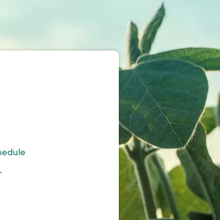
edule
r