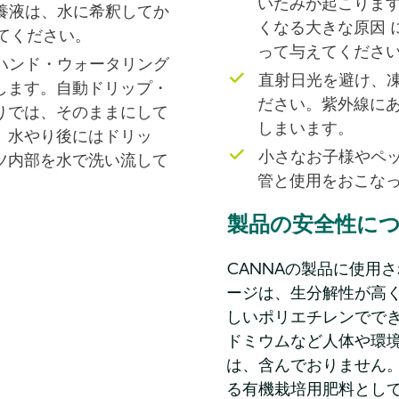
いたみが起こりま
養液は、水に希釈してか
くなる大きな原因 
てください。
って与えてくださ
ハンド・ウォータリング
直射日光を避け、
します。自動ドリップ・
ださい。紫外線に
りでは、そのままにして
しまいます。
、水やり後にはドリッ
小さなお子様やペ
ツ内部を水で洗い流して
管と使用をおこな
製品の安全性に
CANNAの製品に使用
ージは、生分解性が高
しいポリエチレンでで
ドミウムなど人体や環
は、含んでおりません
る有機栽培用肥料とし