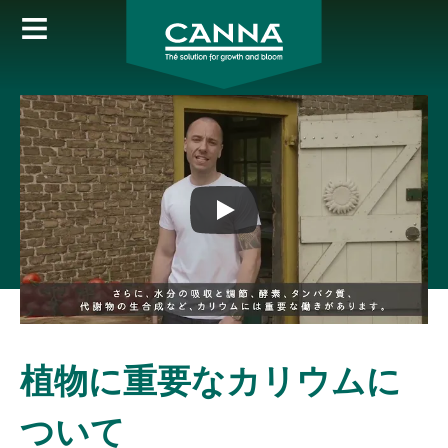
Skip
to
main
content
植物に重要なカリウムに
ついて