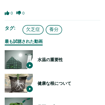
0
0
Like
Dislike
タグ
欠乏症
養分
最も試聴された動画
水温の重要性
健康な根について