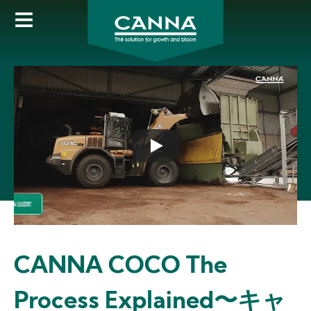
Skip
to
main
content
CANNA COCO The
Process Explained〜キャ