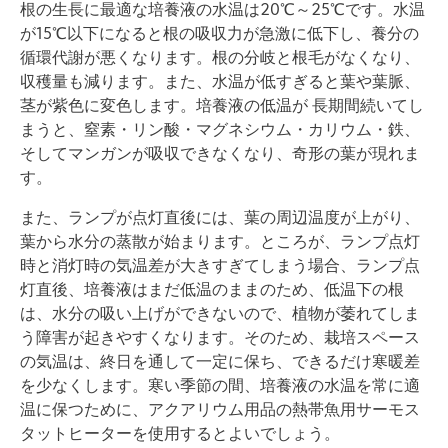
根の生長に最適な培養液の水温は20℃～25℃です。水温
が15℃以下になると根の吸収力が急激に低下し、養分の
循環代謝が悪くなります。根の分岐と根毛がなくなり、
収穫量も減ります。また、水温が低すぎると葉や葉脈、
茎が紫色に変色します。培養液の低温が 長期間続いてし
まうと、窒素・リン酸・マグネシウム・カリウム・鉄、
そしてマンガンが吸収できなくなり、奇形の葉が現れま
す。
また、ランプが点灯直後には、葉の周辺温度が上がり、
葉から水分の蒸散が始まります。ところが、ランプ点灯
時と消灯時の気温差が大きすぎてしまう場合、ランプ点
灯直後、培養液はまだ低温のままのため、低温下の根
は、水分の吸い上げができないので、植物が萎れてしま
う障害が起きやすくなります。そのため、栽培スペース
の気温は、終日を通して一定に保ち、できるだけ寒暖差
を少なくします。寒い季節の間、培養液の水温を常に適
温に保つために、アクアリウム用品の熱帯魚用サーモス
タットヒーターを使用するとよいでしょう。