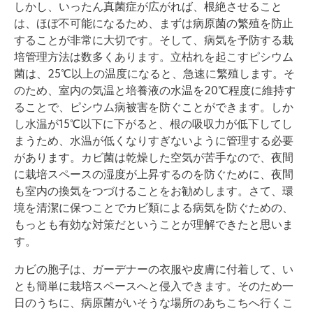
しかし、いったん真菌症が広がれば、根絶させること
は、ほぼ不可能になるため、まずは病原菌の繁殖を防止
することが非常に大切です。そして、病気を予防する栽
培管理方法は数多くあります。立枯れを起こすピシウム
菌は、25℃以上の温度になると、急速に繁殖します。そ
のため、室内の気温と培養液の水温を20℃程度に維持す
ることで、ピシウム病被害を防ぐことができます。しか
し水温が15℃以下に下がると、根の吸収力が低下してし
まうため、水温が低くなりすぎないように管理する必要
があります。カビ菌は乾燥した空気が苦手なので、夜間
に栽培スペースの湿度が上昇するのを防ぐために、夜間
も室内の換気をつづけることをお勧めします。さて、環
境を清潔に保つことでカビ類による病気を防ぐための、
もっとも有効な対策だということが理解できたと思いま
す。
カビの胞子は、ガーデナーの衣服や皮膚に付着して、い
とも簡単に栽培スペースへと侵入できます。そのため一
日のうちに、病原菌がいそうな場所のあちこちへ行くこ