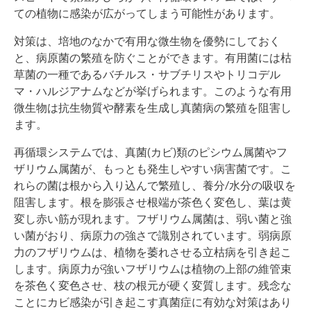
ての植物に感染が広がってしまう可能性があります。
対策は、培地のなかで有用な微生物を優勢にしておく
と、病原菌の繁殖を防ぐことができます。有用菌には枯
草菌の一種であるバチルス・サブチリスやトリコデル
マ・ハルジアナムなどが挙げられます。このような有用
微生物は抗生物質や酵素を生成し真菌病の繁殖を阻害し
ます。
再循環システムでは、真菌(カビ)類のピシウム属菌やフ
ザリウム属菌が、もっとも発生しやすい病害菌です。こ
れらの菌は根から入り込んで繁殖し、養分/水分の吸収を
阻害します。根を膨張させ根端が茶色く変色し、葉は黄
変し赤い筋が現れます。フザリウム属菌は、弱い菌と強
い菌がおり、病原力の強さで識別されています。弱病原
力のフザリウムは、植物を萎れさせる立枯病を引き起こ
します。病原力が強いフザリウムは植物の上部の維管束
を茶色く変色させ、枝の根元が硬く変質します。残念な
ことにカビ感染が引き起こす真菌症に有効な対策はあり