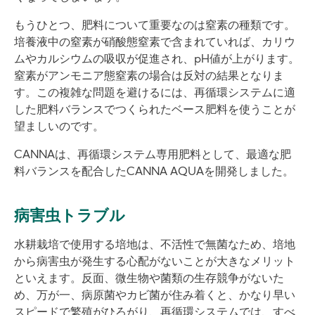
もうひとつ、肥料について重要なのは窒素の種類です。
培養液中の窒素が硝酸態窒素で含まれていれば、カリウ
ムやカルシウムの吸収が促進され、pH値が上がります。
窒素がアンモニア態窒素の場合は反対の結果となりま
す。この複雑な問題を避けるには、再循環システムに適
した肥料バランスでつくられたベース肥料を使うことが
望ましいのです。
CANNAは、再循環システム専用肥料として、最適な肥
料バランスを配合したCANNA AQUAを開発しました。
病害虫トラブル
水耕栽培で使用する培地は、不活性で無菌なため、培地
から病害虫が発生する心配がないことが大きなメリット
といえます。反面、微生物や菌類の生存競争がないた
め、万が一、病原菌やカビ菌が住み着くと、かなり早い
スピードで繁殖がひろがり、再循環システムでは、すべ