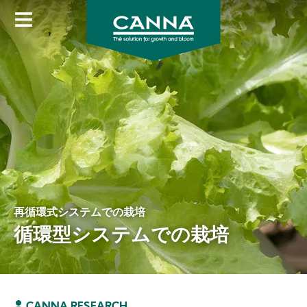
Skip
to
main
content
再循環式システムでの栽培
循環型システムでの栽培