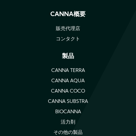
ま
っ
CANNA概要
た
た
め、
販売代理店
原
料
コンタクト
不
足
製品
が
起
き
CANNA TERRA
て
価
CANNA AQUA
格
CANNA COCO
が
急
CANNA SUBSTRA
騰
し
BIOCANNA
ま
活力剤
し
た。
その他の製品