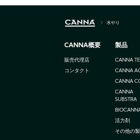
の
水
に
変
水やり
BREADCRU
え
て
与
CANNA概要
製品
え
る
こ
販売代理店
CANNA T
と
コンタクト
CANNA A
で
す
CANNA C
が、
こ
CANNA
ん
SUBSTRA
な
カ
BIOCANN
ン
活力剤
タ
ン
その他の製
な