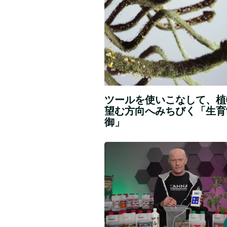
や
り、
pH
と
EC
園
ツールを使いこなして、植
芸
望む方向へみちびく「生育
の
御」
世
界
で
水
は、
や
何
り、
千
年
pH
も
と
の
EC
間、
植