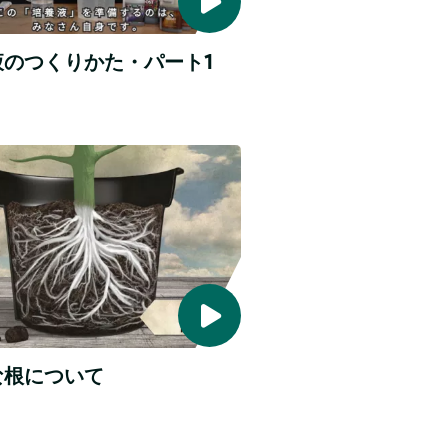
液のつくりかた・パート1
な根について