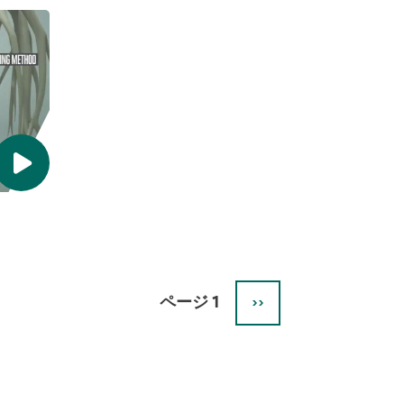
ぐ
今
ら
も
い
な
重
お
要
世
な、
界
そ
中
の
で
で
議
き
論
ご
さ
と
れ
の
て
背
い
景
ま
に
す。
は
ページ 1
››
NEXT
無
PAGE
関
心
で
あ