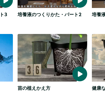
思
に
い
与
が
え
ト3
培養液のつくりかた・パート2
培養
ち
る
だ。
と
目
き
に
何
栽
水
見
に
え
気
培
や
る
を
ビ
り、
も
つ
ギ
pH
の
け
ば
る
ナ
と
か
べ
ー
EC
り
き
へ
に
か、
と
と
ら
い
苗の植えかえ方
健康
わ
う
れ、
議
同
論
じ
は、