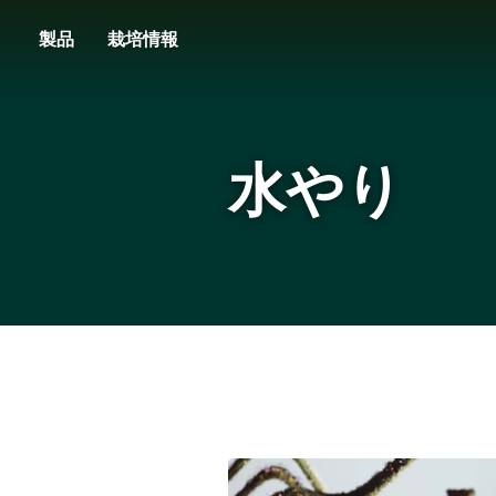
Skip
製品
栽培情報
to
main
content
水やり
水