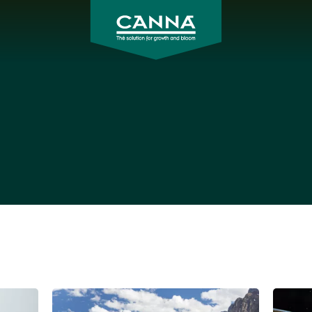
CANNA
Japan
水
水