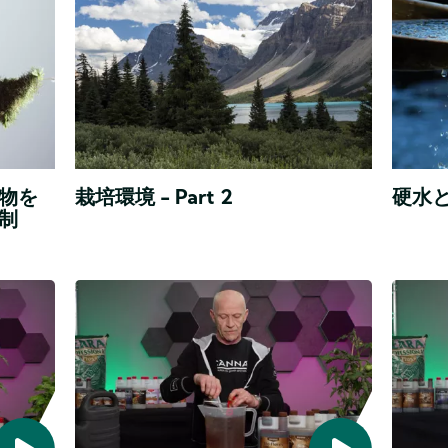
や
や
り、
り、
pH
pH
と
と
EC
EC
誰
硬
物を
栽培環境 - Part 2
硬水
も
水
制
が
と
見
軟
え
水
る
の
水
水
も
明
や
や
の
確
り、
り、
が
な
す
基
pH
pH
べ
準
と
と
て
や、
EC
EC
だ
植
と
物