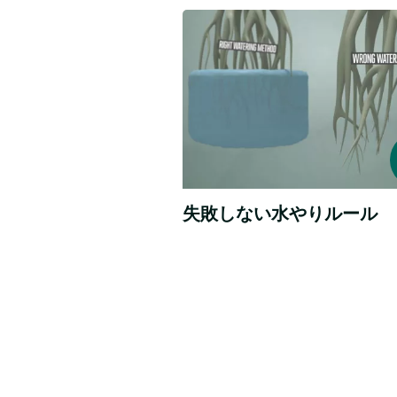
め
グ
水
に
と
や
栽
は、
培
り、
シ
環
ン
pH
境
プ
と
を
ル
操
EC
に
作
培
し
養
て
液
き
（肥
失敗しない水やりルール
ま
料
し
を
た。
溶
Pagination
か
し
た
水）
を
普
通