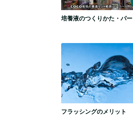
物
の
生
培養液のつくりかた・パー
長
の
し
か
水
た
を
や
意
り、
図
pH
的
に
と
コ
EC
ン
ト
ロ
ー
フ
フラッシングのメリット
ル
ラ
す
ッ
る
シ
た
ン