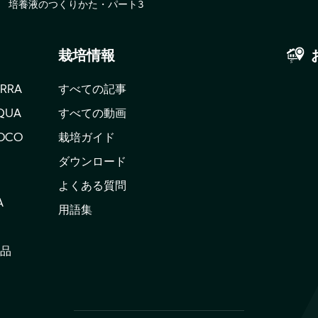
培養液のつくりかた・パート3
MB
栽培情報
ERRA
すべての記事
QUA
すべての動画
OCO
栽培ガイド
ダウンロード
よくある質問
A
用語集
品