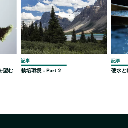
記事
記事
を望む
栽培環境 - Part 2
硬水と