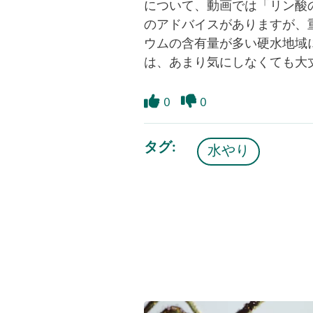
について、動画では「リン酸
のアドバイスがありますが、
ウムの含有量が多い硬水地域
は、あまり気にしなくても大
0
0
Like
Dislike
タグ
水やり