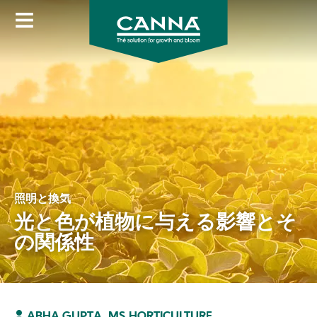
Skip
to
main
content
照明と換気
光と色が植物に与える影響とそ
の関係性