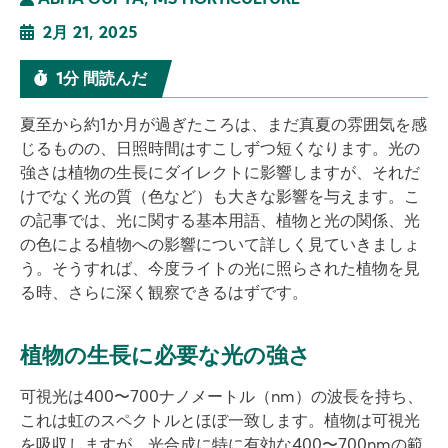
ABHA GUPTA, MS HORTICULTURE
2月 21, 2025
1分 間読んだ
夏至から約1か月が過ぎたころは、まだ真夏の雰囲気を感
じるものの、日照時間はすこしずつ短くなります。光の
強さは植物の生長にダイレクトに影響しますが、それだ
けでなく光の質（色など）も大きな影響を与えます。こ
の記事では、光に関する基本用語、植物と光の関係、光
の色による植物への影響について詳しく見ていきましょ
う。そうすれば、今度ライトの光に照らされた植物を見
る時、さらに深く観察できるはずです。
植物の生長に必要な光の強さ
可視光は400〜700ナノメートル（nm）の波長を持ち、
これは虹のスペクトルとほぼ一致します。植物は可視光
を吸収しますが、光合成に特に有効な400〜700nmの範