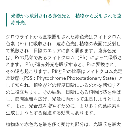
光源から放射される赤色光と、植物から反射される遠
赤外光。
グロウライトから直接照射された赤色光はフィトクロム
色素（Pr）に吸収され、遠赤色光は植物の表面に反射し
て拡散され、日陰のエリアに多く届きます。遠赤色光
は、Prの兄弟であるフィトクロム（Pfr）によって吸収さ
れます。 Pfrが遠赤外光を吸収すると、Prに変換され、
その逆も起こります。PfrとPrの比率はフィトクロム光定
常状態（PSS：Phytochrome Photostationary State）と
して知られ、植物がどの程度日陰にいるのかを感知する
のに役立ちます。その結果、日陰にある植物は茎を伸ば
し、節間距離を広げ、光源に向かって生長しようとしま
す。また、光合成を増やすために、より多くの葉緑素を
生成しようとする促進する効果もあります。
植物体で赤色光を最も多く受けた部分は、光吸収を最大