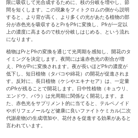
限に吸収して光合成するために、枝の分岐を増やし、節
間を短くします。この現象をフィトクロムの側から説明
すると、より背が高く、より多くの光があたる植物の部
分が赤色光を吸収するとPrをPfrに変換し、Pfrが一定以
上の濃度に高まるので枝が分岐しはじめる、という流れ
になります。
植物はPrとPfrの変換を通じて光周期を感知し、開花のタ
イミングを決定します。夜間には遠赤色光の割合が増
え、PfrがPrに変換されます。夜が長いほどPfrの濃度が
低下し、短日植物（タバコや綿花）の開花が促進されま
す。反対に、長日植物（ケシやエキナセア）は、一定量
のPfrが残ることで開花します。日中性植物（キュウリ、
エンドウ、バラ）は光周期に関係なく開花します。ま
た、赤色光をサプリメント的に当てると、テルペノイド
やポリフェノールなど健康に良いファイトケミカル(二次
代謝産物)の生成増加や、花付きを促進する効果があると
言われています。