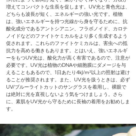
作用によって節間が短く、葉が小さく厚くなり、分枝が
増えてコンパクトな生長を促します。UV光と青色光は、
どちらも波長が短く、エネルギーの強い光です。植物
は、強いエネルギーを持つ光線から身を守るために、抗
酸化成分であるアントシアニン、フラボノイド、カロテ
ノイドなどのファイトケミカルをより多く生成するよう
促されます。これらのファイトケミカルは、害虫への抵
抗力を高める働きもあります。とはいえ、強いエネルギ
ーをもつUV光は、酸化力が高く有害であるので、注意が
必要です。UV光は植物のDNAや細胞膜にダメージを与
えることもあるので、1日あたり4kJ/m²以上の照射は避け
ることが推奨されます。また、UV光を扱うときは、必ず
UV/ブルーライトカットのサングラスを着用し、裸眼で
は絶対に光を直視しないよう気をつけましょう。さら
に、素肌をUV光から守るために長袖の着用をお勧めしま
す。
Image