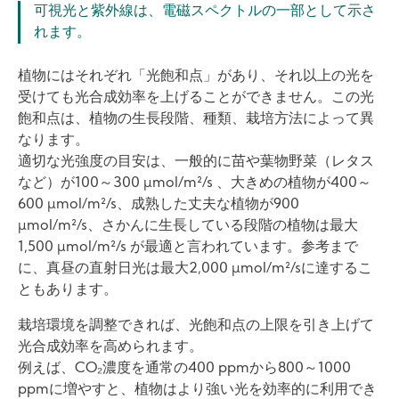
可視光と紫外線は、電磁スペクトルの一部として示さ
れます。
植物にはそれぞれ「光飽和点」があり、それ以上の光を
受けても光合成効率を上げることができません。この光
飽和点は、植物の生長段階、種類、栽培方法によって異
なります。
適切な光強度の目安は、一般的に苗や葉物野菜（レタス
など）が100～300 µmol/m²/s 、大きめの植物が400～
600 µmol/m²/s、成熟した丈夫な植物が900
µmol/m²/s、さかんに生長している段階の植物は最大
1,500 µmol/m²/s が最適と言われています。参考まで
に、真昼の直射日光は最大2,000 µmol/m²/sに達するこ
ともあります。
栽培環境を調整できれば、光飽和点の上限を引き上げて
光合成効率を高められます。
例えば、CO₂濃度を通常の400 ppmから800～1000
ppmに増やすと、植物はより強い光を効率的に利用でき