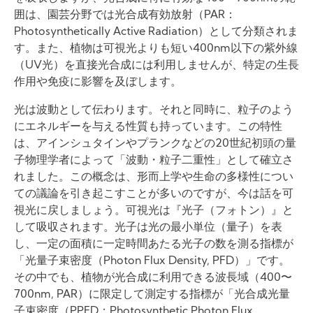
囲は、園芸分野では光合成有効放射（PAR：
Photosynthetically Active Radiation）として分類されま
す。また、植物は可視光よりも短い400nm以下の紫外線
（UV光）を直接光合成には利用しませんが、特定の生長
作用や免疫に影響を及ぼします。
光は波動として伝わります。それと同時に、粒子のよう
にエネルギーを与える性質も持っています。この特性
は、アインシュタインやプランクなどの20世紀初頭の量
子物理学者によって「波動・粒子二重性」として確立さ
れました。この概念は、形而上学や生命の多様性につい
ての議論を引き起こすことが多いのですが、今は話を可
視光に戻しましょう。可視光は『光子（フォトン）』と
して吸収されます。光子は光の最小単位（量子）を表
し、一定の面積に一定時間あたる光子の数を測る指標が
「光量子束密度（Photon Flux Density, PFD）」です。
その中でも、植物が光合成に利用できる波長域（400〜
700nm, PAR）に限定して測定する指標が「光合成光量
子束密度（PPFD：Photosynthetic Photon Flux