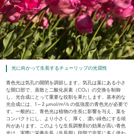
光に向かって生長するチューリップの光屈性
青色光は気孔の開閉を調節します。気孔は葉にある小さ
な開口部で、蒸散と二酸化炭素（CO₂）の交換を制御
し、光合成にとって重要な役割を果たします。基本的な
光合成には、1～2 µmol/m²/s の低強度の青色光が必要で
す。一般的に、青色光は植物の生長に影響を与え、葉を
コンパクトにし、より小さく、厚く、濃い緑色にする傾
向があります。このような生長調整剤の効果が高い青色
光は、実際に栄養生長（生長期）段階で非常に多く使わ